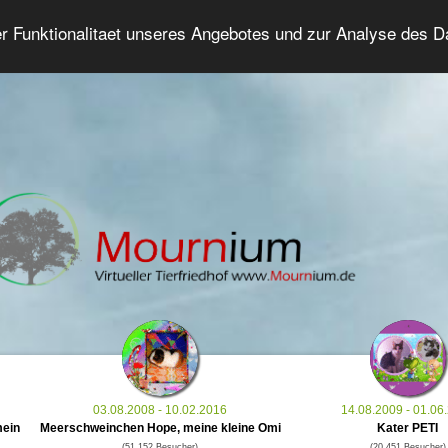
er Funktionalitaet unseres Angebotes und zur Analyse des 
Tierforum
Erweiterte Suche
Anmelde
03.08.2008 - 10.02.2016
14.08.2009 - 01.06
mein
Meerschweinchen Hope, meine kleine Omi
Kater PETI
(51.152 Besucher)
(20.451 Besucher)