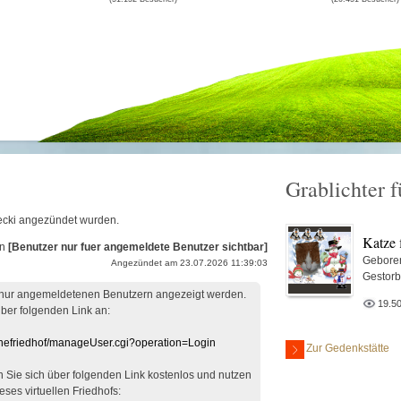
Grablichter f
.
flecki angezündet wurden.
Katze 
on
[Benutzer nur fuer angemeldete Benutzer sichtbar]
Gebore
Angezündet am 23.07.2026 11:39:03
Gestor
 nur angemeldetenen Benutzern angezeigt werden.
19.5
über folgenden Link an:
linefriedhof/manageUser.cgi?operation=Login
Zur Gedenkstätte
en Sie sich über folgenden Link kostenlos und nutzen
eses virtuellen Friedhofs: