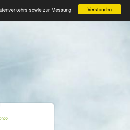
Login
Registrieren
Verstanden
Datenverkehrs sowie zur Messung
Suche
n
.2022