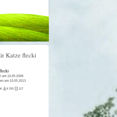
ür Katze flecki
flecki
n am 10.05.2006
ben am 10.05.2013
06
6.783
117