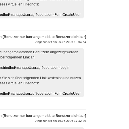
eses virtuellen Friedhofs:
efriedhof/manageUser.cgi?operation=FormCreateUser
on
[Benutzer nur fuer angemeldete Benutzer sichtbar]
Angezündet am 25.05.2026 18:04:54
 nur angemeldetenen Benutzern angezeigt werden.
über folgenden Link an:
linefriedhof/manageUser.cgi?operation=Login
en Sie sich über folgenden Link kostenlos und nutzen
eses virtuellen Friedhofs:
efriedhof/manageUser.cgi?operation=FormCreateUser
on
[Benutzer nur fuer angemeldete Benutzer sichtbar]
Angezündet am 10.05.2026 17:42:30