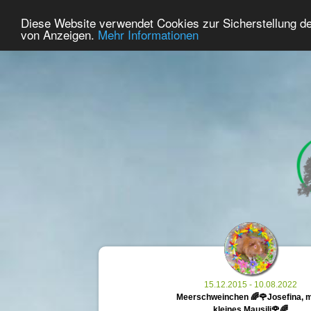
66
Benutzer Online
Diese Website verwendet Cookies zur Sicherstellung d
Home
Premium
Gedenken
von Anzeigen.
Mehr Informationen
15.12.2015 - 10.08.2022
Meerschweinchen 🌈🌹Josefina, 
kleines Mausili🌹🌈