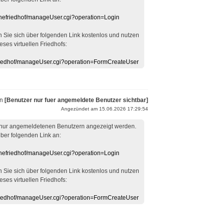
linefriedhof/manageUser.cgi?operation=Login
en Sie sich über folgenden Link kostenlos und nutzen
eses virtuellen Friedhofs:
efriedhof/manageUser.cgi?operation=FormCreateUser
on
[Benutzer nur fuer angemeldete Benutzer sichtbar]
Angezündet am 15.06.2026 17:29:54
 nur angemeldetenen Benutzern angezeigt werden.
über folgenden Link an:
linefriedhof/manageUser.cgi?operation=Login
en Sie sich über folgenden Link kostenlos und nutzen
eses virtuellen Friedhofs:
efriedhof/manageUser.cgi?operation=FormCreateUser