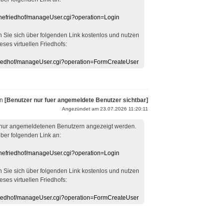
linefriedhof/manageUser.cgi?operation=Login
en Sie sich über folgenden Link kostenlos und nutzen
eses virtuellen Friedhofs:
efriedhof/manageUser.cgi?operation=FormCreateUser
on
[Benutzer nur fuer angemeldete Benutzer sichtbar]
Angezündet am 23.07.2026 11:20:11
 nur angemeldetenen Benutzern angezeigt werden.
über folgenden Link an:
linefriedhof/manageUser.cgi?operation=Login
en Sie sich über folgenden Link kostenlos und nutzen
eses virtuellen Friedhofs:
efriedhof/manageUser.cgi?operation=FormCreateUser