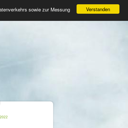
Login
Registrieren
Verstanden
Datenverkehrs sowie zur Messung
Suche
n
.2022