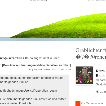
Grablichter 
.
�?�?¤rchen
tze B�?�?�?¤rchen + Bruno angezündet wurden.
on
[Benutzer nur fuer angemeldete Benutzer sichtbar]
Katze
Angezündet am 02.08.2026 10:19:49
Bruno
 nur angemeldetenen Benutzern angezeigt werden.
Gebore
über folgenden Link an:
Gestor
linefriedhof/manageUser.cgi?operation=Login
21.4
en Sie sich über folgenden Link kostenlos und nutzen
Zur Gedenkstätte
eses virtuellen Friedhofs: