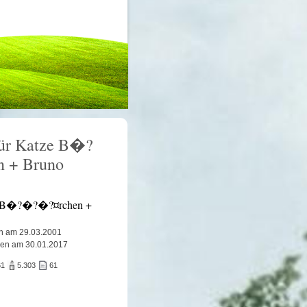
für Katze B�?
 + Bruno
 B�?�?�?¤rchen +
n am 29.03.2001
ben am 30.01.2017
61
5.303
61