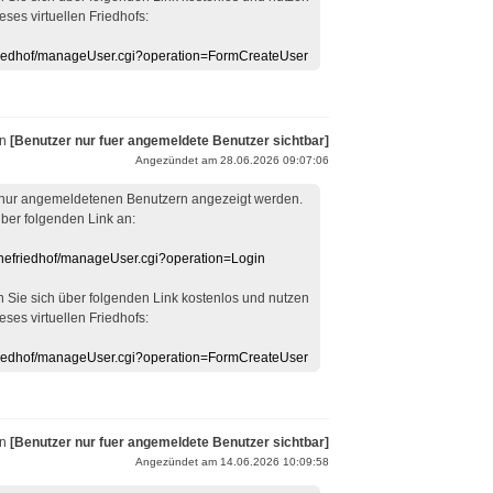
eses virtuellen Friedhofs:
efriedhof/manageUser.cgi?operation=FormCreateUser
on
[Benutzer nur fuer angemeldete Benutzer sichtbar]
Angezündet am 28.06.2026 09:07:06
 nur angemeldetenen Benutzern angezeigt werden.
über folgenden Link an:
linefriedhof/manageUser.cgi?operation=Login
en Sie sich über folgenden Link kostenlos und nutzen
eses virtuellen Friedhofs:
efriedhof/manageUser.cgi?operation=FormCreateUser
on
[Benutzer nur fuer angemeldete Benutzer sichtbar]
Angezündet am 14.06.2026 10:09:58