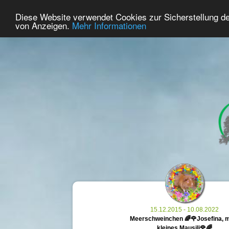
47
Benutzer Online
Diese Website verwendet Cookies zur Sicherstellung d
Home
Premium
Gedenken
von Anzeigen.
Mehr Informationen
15.12.2015 - 10.08.2022
Meerschweinchen 🌈🌹Josefina, 
kleines Mausili🌹🌈