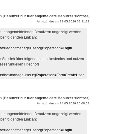
on
[Benutzer nur fuer angemeldete Benutzer sichtbar]
Angezündet am 31.05.2026 09:31:21
 nur angemeldetenen Benutzern angezeigt werden.
über folgenden Link an:
linefriedhof/manageUser.cgi?operation=Login
en Sie sich über folgenden Link kostenlos und nutzen
eses virtuellen Friedhofs:
efriedhof/manageUser.cgi?operation=FormCreateUser
on
[Benutzer nur fuer angemeldete Benutzer sichtbar]
Angezündet am 24.05.2026 10:08:59
 nur angemeldetenen Benutzern angezeigt werden.
über folgenden Link an:
linefriedhof/manageUser.cgi?operation=Login