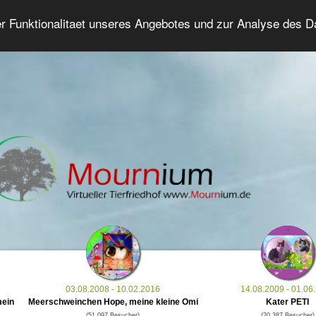
er Funktionalitaet unseres Angebotes und zur Analyse des 
Tierforum
Erweiterte Suche
Anmelde
03.08.2008 - 10.02.2016
14.08.2009 - 01.06
mein
Meerschweinchen Hope, meine kleine Omi
Kater PETI
(51.097 Besucher)
(20.387 Besucher)