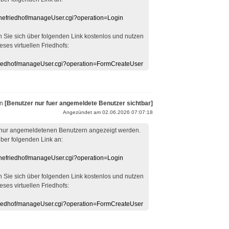
linefriedhof/manageUser.cgi?operation=Login
en Sie sich über folgenden Link kostenlos und nutzen
eses virtuellen Friedhofs:
efriedhof/manageUser.cgi?operation=FormCreateUser
on
[Benutzer nur fuer angemeldete Benutzer sichtbar]
Angezündet am 02.06.2026 07:07:18
 nur angemeldetenen Benutzern angezeigt werden.
über folgenden Link an:
linefriedhof/manageUser.cgi?operation=Login
en Sie sich über folgenden Link kostenlos und nutzen
eses virtuellen Friedhofs:
efriedhof/manageUser.cgi?operation=FormCreateUser