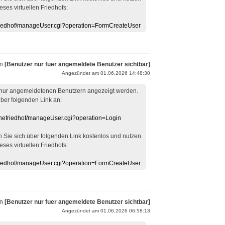
eses virtuellen Friedhofs:
efriedhof/manageUser.cgi?operation=FormCreateUser
on
[Benutzer nur fuer angemeldete Benutzer sichtbar]
Angezündet am 01.06.2026 14:48:30
 nur angemeldetenen Benutzern angezeigt werden.
über folgenden Link an:
linefriedhof/manageUser.cgi?operation=Login
en Sie sich über folgenden Link kostenlos und nutzen
eses virtuellen Friedhofs:
efriedhof/manageUser.cgi?operation=FormCreateUser
on
[Benutzer nur fuer angemeldete Benutzer sichtbar]
Angezündet am 01.06.2026 06:58:13