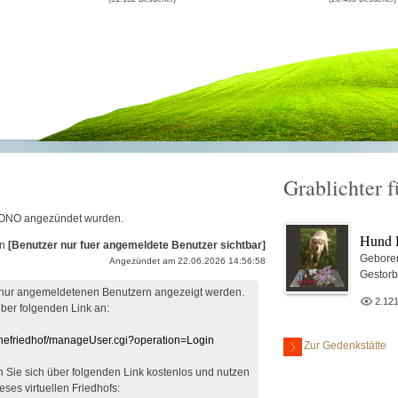
Grablichter
d BONO angezündet wurden.
Hund
on
[Benutzer nur fuer angemeldete Benutzer sichtbar]
Gebore
Angezündet am 22.06.2026 14:56:58
Gestor
 nur angemeldetenen Benutzern angezeigt werden.
2.12
über folgenden Link an:
linefriedhof/manageUser.cgi?operation=Login
Zur Gedenkstätte
en Sie sich über folgenden Link kostenlos und nutzen
eses virtuellen Friedhofs: