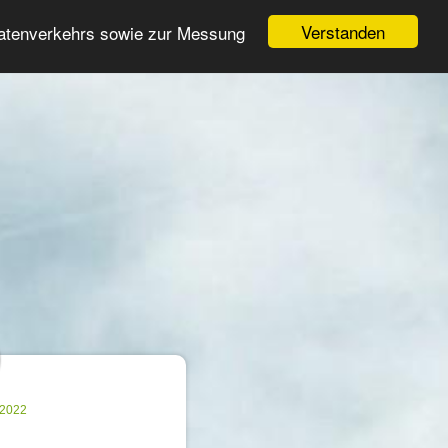
Login
Registrieren
Verstanden
Datenverkehrs sowie zur Messung
Suche
n
.2022