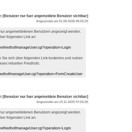
on
[Benutzer nur fuer angemeldete Benutzer sichtbar]
Angezündet am 01.06.2026 06:03:25
 nur angemeldetenen Benutzern angezeigt werden.
über folgenden Link an:
linefriedhof/manageUser.cgi?operation=Login
en Sie sich über folgenden Link kostenlos und nutzen
eses virtuellen Friedhofs:
efriedhof/manageUser.cgi?operation=FormCreateUser
on
[Benutzer nur fuer angemeldete Benutzer sichtbar]
Angezündet am 15.11.2025 07:03:26
 nur angemeldetenen Benutzern angezeigt werden.
über folgenden Link an:
linefriedhof/manageUser.cgi?operation=Login