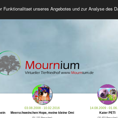
er Funktionalitaet unseres Angebotes und zur Analyse des 
Tierforum
Erweiterte Suche
Anmelde
03.08.2008 - 10.02.2016
14.08.2009 - 01.06
mein
Meerschweinchen Hope, meine kleine Omi
Kater PETI
(51.152 Besucher)
(20.453 Besucher)