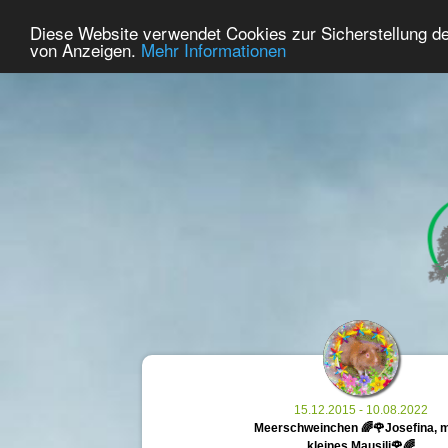
29
Benutzer Online
Diese Website verwendet Cookies zur Sicherstellung d
Home
Premium
Gedenken
von Anzeigen.
Mehr Informationen
15.12.2015 - 10.08.2022
Meerschweinchen 🌈🌹Josefina, 
kleines Mausili🌹🌈