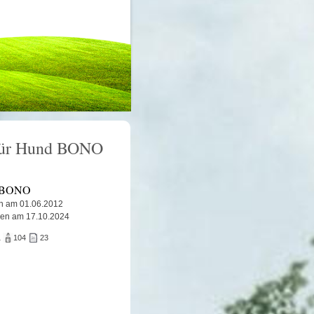
 für Hund BONO
 BONO
n am 01.06.2012
ben am 17.10.2024
1
104
23