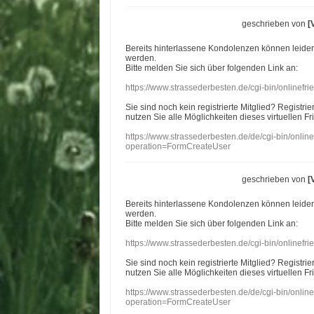
geschrieben von
[
Bereits hinterlassene Kondolenzen können leide
werden.
Bitte melden Sie sich über folgenden Link an:
https://www.strassederbesten.de/cgi-bin/onlinef
Sie sind noch kein registrierte Mitglied? Registri
nutzen Sie alle Möglichkeiten dieses virtuellen Fr
https://www.strassederbesten.de/de/cgi-bin/onli
operation=FormCreateUser
geschrieben von
[
Bereits hinterlassene Kondolenzen können leide
werden.
Bitte melden Sie sich über folgenden Link an:
https://www.strassederbesten.de/cgi-bin/onlinef
Sie sind noch kein registrierte Mitglied? Registri
nutzen Sie alle Möglichkeiten dieses virtuellen Fr
https://www.strassederbesten.de/de/cgi-bin/onli
operation=FormCreateUser