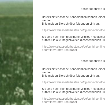
geschrieben von
[
Bereits hinterlassene Kondolenzen können leide
werden.
Bitte melden Sie sich über folgenden Link an:
https://www.strassederbesten.de/cgi-bin/onlinef
Sie sind noch kein registrierte Mitglied? Registri
nutzen Sie alle Möglichkeiten dieses virtuellen Fr
https://www.strassederbesten.de/de/cgi-bin/onli
operation=FormCreateUser
geschrieben von
[
Bereits hinterlassene Kondolenzen können leide
werden.
Bitte melden Sie sich über folgenden Link an:
https://www.strassederbesten.de/cgi-bin/onlinef
Sie sind noch kein registrierte Mitglied? Registri
nutzen Sie alle Möglichkeiten dieses virtuellen Fr
https://www.strassederbesten.de/de/cgi-bin/onli
operation=FormCreateUser