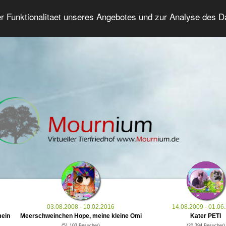
er Funktionalitaet unseres Angebotes und zur Analyse des 
Tierforum
Erweiterte Suche
Anmelde
03.08.2008 - 10.02.2016
14.08.2009 - 01.06
mein
Meerschweinchen Hope, meine kleine Omi
Kater PETI
(51.103 Besucher)
(20.394 Besucher)