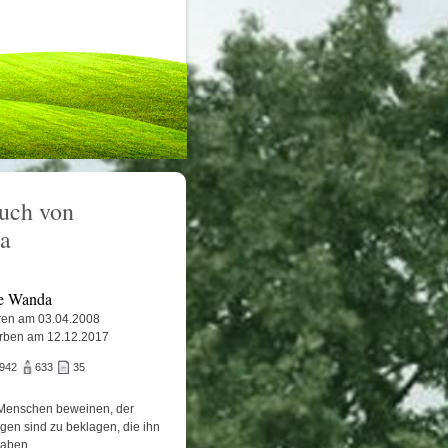
uch von
a
e Wanda
en am 03.04.2008
rben am 12.12.2017
.942
633
35
Menschen beweinen, der
igen sind zu beklagen, die ihn
haben.