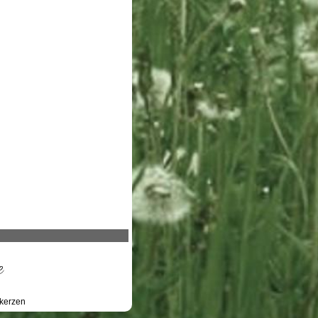
e
kerzen