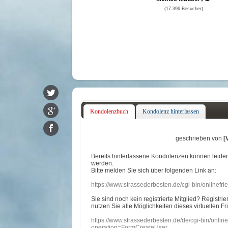
(17.396 Besucher)
Kondolenzbuch
Kondolenz hinterlassen
geschrieben von
[
Bereits hinterlassene Kondolenzen können leide
werden.
Bitte melden Sie sich über folgenden Link an:
https://www.strassederbesten.de/cgi-bin/onlinef
Sie sind noch kein registrierte Mitglied? Registri
nutzen Sie alle Möglichkeiten dieses virtuellen Fr
https://www.strassederbesten.de/de/cgi-bin/onli
operation=FormCreateUser