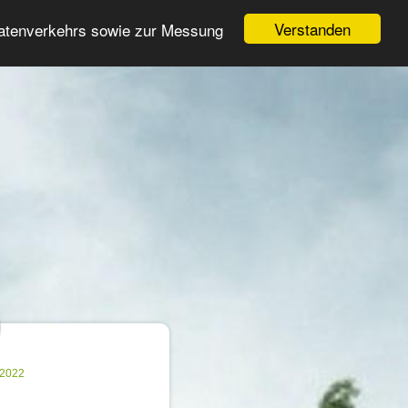
Login
Registrieren
Verstanden
Datenverkehrs sowie zur Messung
Suche
n
.2022