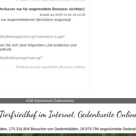
Verfasser nur für angemeldete Benutzer sichtbar]
Erstellt am 2025-12-06 18:13:39
r nur angemeldetenen Benutzern angezeigt
riedhof/manageUser.cgi?operation=Login
eren Sie sich über folgenden Link kostenlos und
iedhofs:
nefriedhof/manageUser.cgi?
[Verfasser nur für angemeldete Benutzer sichtbar]
AGB
Impressum
Datenschutz
Tierfriedhof im Internet, Gedenkseite Onlin
tten,
175.316.804
Besucher von Gedenkstätten,
28.979.794
angezündete Gedenk