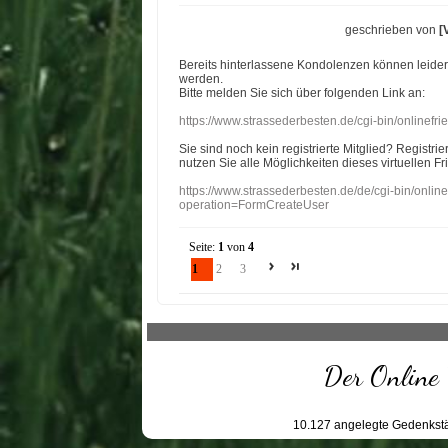
geschrieben von
[
Bereits hinterlassene Kondolenzen können leide
werden.
Bitte melden Sie sich über folgenden Link an:
https://www.strassederbesten.de/cgi-bin/onlinef
Sie sind noch kein registrierte Mitglied? Registri
nutzen Sie alle Möglichkeiten dieses virtuellen Fr
https://www.strassederbesten.de/de/cgi-bin/onli
operation=FormCreateUser
Seite:
1
von
4
1
2
3
Der Online 
10.127
angelegte Gedenkstä