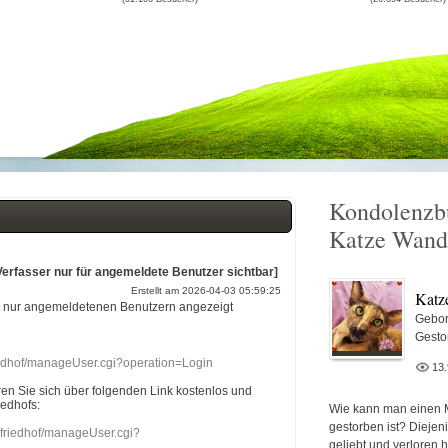
Kondolenzb
Katze Wand
Verfasser nur für angemeldete Benutzer sichtbar]
Erstellt am 2026-04-03 05:59:25
Katz
r nur angemeldetenen Benutzern angezeigt
Gebor
Gesto
riedhof/manageUser.cgi?operation=Login
13
eren Sie sich über folgenden Link kostenlos und
iedhofs:
Wie kann man einen 
gestorben ist? Diejen
nefriedhof/manageUser.cgi?
geliebt und verloren 