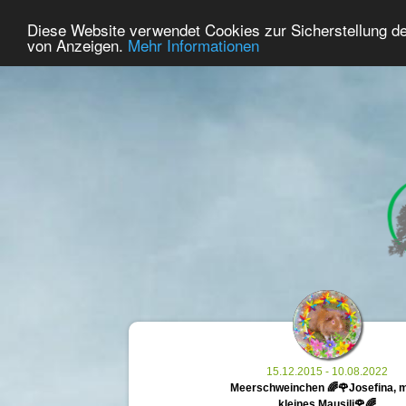
51
Benutzer Online
Diese Website verwendet Cookies zur Sicherstellung d
Home
Premium
Gedenken
von Anzeigen.
Mehr Informationen
15.12.2015 - 10.08.2022
Meerschweinchen 🌈🌹Josefina, 
kleines Mausili🌹🌈