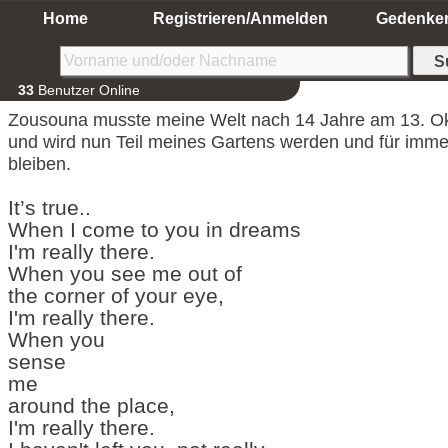
Home
Registrieren/Anmelden
Gedenke
33
Benutzer Online
Zousouna musste meine Welt nach 14 Jahre
am 13. Ok
und wird nun Teil meines Gartens werden und für imm
bleiben.
It’s true..
When I come to you in dreams
I'm really there.
When you see me out of
the corner of your eye,
I'm really there.
When you
sense
me
around the place,
I'm really there.