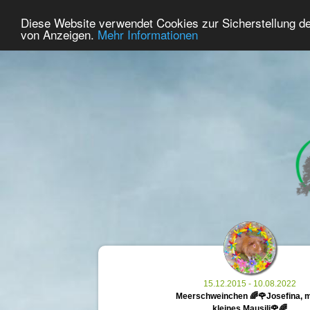
41
Benutzer Online
Diese Website verwendet Cookies zur Sicherstellung d
Home
Premium
Gedenken
von Anzeigen.
Mehr Informationen
15.12.2015 - 10.08.2022
Meerschweinchen 🌈🌹Josefina, 
kleines Mausili🌹🌈