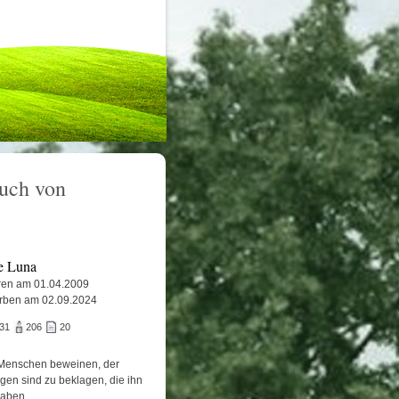
uch von
e Luna
en am 01.04.2009
rben am 02.09.2024
631
206
20
Menschen beweinen, der
igen sind zu beklagen, die ihn
haben.