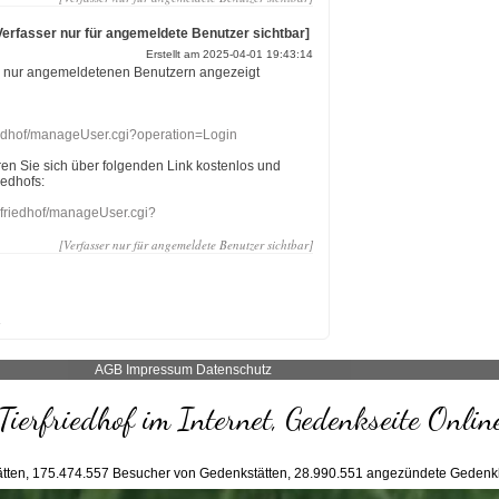
Verfasser nur für angemeldete Benutzer sichtbar]
Erstellt am 2025-04-01 19:43:14
r nur angemeldetenen Benutzern angezeigt
riedhof/manageUser.cgi?operation=Login
eren Sie sich über folgenden Link kostenlos und
iedhofs:
nefriedhof/manageUser.cgi?
[Verfasser nur für angemeldete Benutzer sichtbar]
AGB
Impressum
Datenschutz
Tierfriedhof im Internet, Gedenkseite Onlin
tten,
175.474.557
Besucher von Gedenkstätten,
28.990.551
angezündete Gedenk