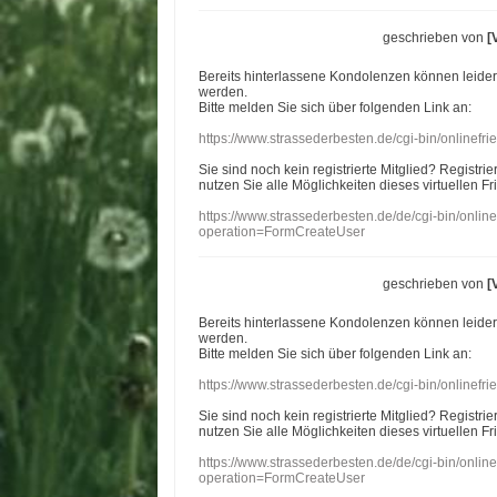
geschrieben von
[
Bereits hinterlassene Kondolenzen können leide
werden.
Bitte melden Sie sich über folgenden Link an:
https://www.strassederbesten.de/cgi-bin/onlinef
Sie sind noch kein registrierte Mitglied? Registri
nutzen Sie alle Möglichkeiten dieses virtuellen Fr
https://www.strassederbesten.de/de/cgi-bin/onli
operation=FormCreateUser
geschrieben von
[
Bereits hinterlassene Kondolenzen können leide
werden.
Bitte melden Sie sich über folgenden Link an:
https://www.strassederbesten.de/cgi-bin/onlinef
Sie sind noch kein registrierte Mitglied? Registri
nutzen Sie alle Möglichkeiten dieses virtuellen Fr
https://www.strassederbesten.de/de/cgi-bin/onli
operation=FormCreateUser