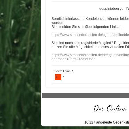
geschrieben von
[
Bereits hinterlassene Kondolenzen können leide
werden.
Bitte melden Sie sich über folgenden Link an:
https://www.strassederbesten.de/cgi-bin/onlinef
Sie sind noch kein registrierte Mitglied? Registri
nutzen Sie alle Möglichkeiten dieses virtuellen Fr
https://www.strassederbesten.de/de/cgi-bin/onli
operation=FormCreateUser
Seite:
1
von
2
1
2
Der Online 
10.127
angelegte Gedenkstä