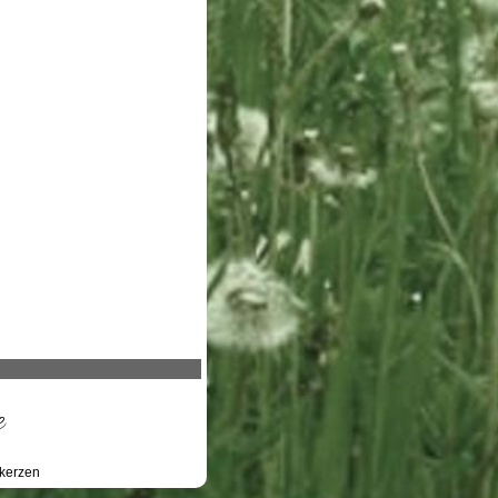
e
kerzen