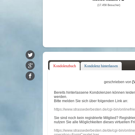
(17.458 Besucher)
Kondolenzbuch
Kondolenz hinterlassen
geschrieben von
[
Bereits hinterlassene Kondolenzen können leide
werden.
Bitte melden Sie sich über folgenden Link an:
https://www.strassederbesten.de/cgi-bin/onlinef
Sie sind noch kein registrierte Mitglied? Registri
nutzen Sie alle Möglichkeiten dieses virtuellen Fr
https://www.strassederbesten.de/de/cgi-bin/onli
operation=FormCreateUser