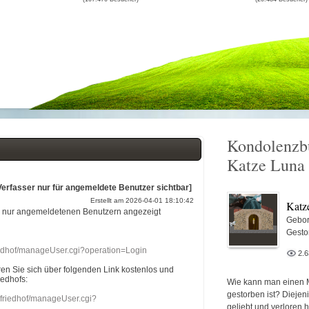
Kondolenzb
Katze Luna
Verfasser nur für angemeldete Benutzer sichtbar]
Erstellt am 2026-04-01 18:10:42
Katz
r nur angemeldetenen Benutzern angezeigt
Gebor
Gesto
riedhof/manageUser.cgi?operation=Login
2.
eren Sie sich über folgenden Link kostenlos und
iedhofs:
Wie kann man einen 
gestorben ist? Diejen
nefriedhof/manageUser.cgi?
geliebt und verloren 