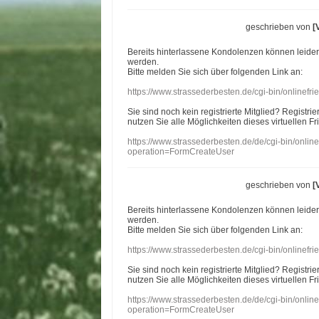
geschrieben von
[
Bereits hinterlassene Kondolenzen können leide
werden.
Bitte melden Sie sich über folgenden Link an:
https://www.strassederbesten.de/cgi-bin/onlinef
Sie sind noch kein registrierte Mitglied? Registri
nutzen Sie alle Möglichkeiten dieses virtuellen Fr
https://www.strassederbesten.de/de/cgi-bin/onli
operation=FormCreateUser
geschrieben von
[
Bereits hinterlassene Kondolenzen können leide
werden.
Bitte melden Sie sich über folgenden Link an:
https://www.strassederbesten.de/cgi-bin/onlinef
Sie sind noch kein registrierte Mitglied? Registri
nutzen Sie alle Möglichkeiten dieses virtuellen Fr
https://www.strassederbesten.de/de/cgi-bin/onli
operation=FormCreateUser