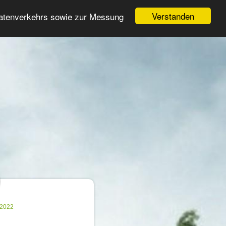
Login
Registrieren
Verstanden
Datenverkehrs sowie zur Messung
Suche
n
.2022