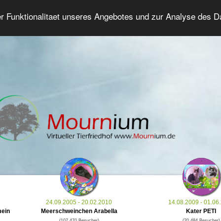
er Funktionalitaet unseres Angebotes und zur Analyse des 
Tierforum
Erweiterte Suche
Anmelde
24.09.2005 - 20.02.2010
14.08.2009 - 01.06
mein
Meerschweinchen Arabella
Kater PETI
(107.470 Besucher)
(20.484 Besucher)