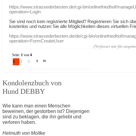
https://www.strassederbesten.de/cgi-bin/onlinefriedhof/manageU
operation=Login
Sie sind noch kein registrierte Mitglied? Registrieren Sie sich üb
kostenlos und nutzen Sie alle Möglichkeiten dieses virtuellen Fri
https://www.strassederbesten.de/de/cgi-bin/onlinefriedhof/mana
operation=FormCreateUser
[Verfasser nur für angeme
Seite:
1
von
4
1
2
3
Kondolenzbuch von
Hund DEBBY
Wie kann man einen Menschen
beweinen, der gestorben ist? Diejenigen
sind zu beklagen, die ihn geliebt und
verloren haben.
Helmuth von Moltke