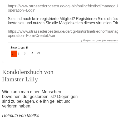
https://www.strassederbesten.de/cgi-bin/onlinefriedhof/manageU
operation=Login
Sie sind noch kein registrierte Mitglied? Registrieren Sie sich üb
kostenlos und nutzen Sie alle Möglichkeiten dieses virtuellen Fri
https://www.strassederbesten.de/de/cgi-bin/onlinefriedhof/mana
operation=FormCreateUser
[Verfasser nur für angeme
Seite:
1
von
6
1
2
3
Kondolenzbuch von
Hamster Lilly
Wie kann man einen Menschen
beweinen, der gestorben ist? Diejenigen
sind zu beklagen, die ihn geliebt und
verloren haben.
Helmuth von Moltke