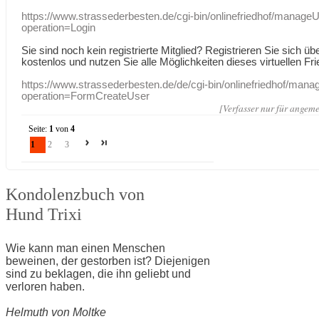
https://www.strassederbesten.de/cgi-bin/onlinefriedhof/manageU
operation=Login
Sie sind noch kein registrierte Mitglied? Registrieren Sie sich üb
kostenlos und nutzen Sie alle Möglichkeiten dieses virtuellen Fri
https://www.strassederbesten.de/de/cgi-bin/onlinefriedhof/mana
operation=FormCreateUser
[Verfasser nur für angeme
Seite:
1
von
4
1
2
3
Kondolenzbuch von
Hund Trixi
Wie kann man einen Menschen
beweinen, der gestorben ist? Diejenigen
sind zu beklagen, die ihn geliebt und
verloren haben.
Helmuth von Moltke