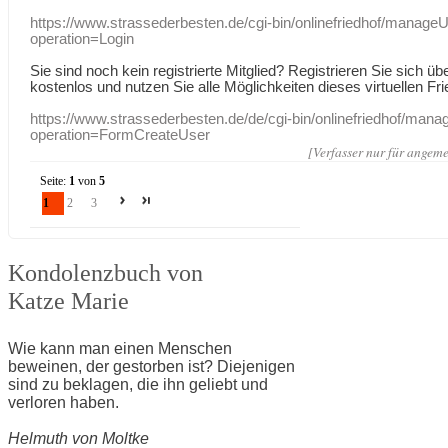
https://www.strassederbesten.de/cgi-bin/onlinefriedhof/manageU
operation=Login
Sie sind noch kein registrierte Mitglied? Registrieren Sie sich üb
kostenlos und nutzen Sie alle Möglichkeiten dieses virtuellen Fri
https://www.strassederbesten.de/de/cgi-bin/onlinefriedhof/mana
operation=FormCreateUser
[Verfasser nur für angeme
Seite:
1
von
5
1
2
3
Kondolenzbuch von
Katze Marie
Wie kann man einen Menschen
beweinen, der gestorben ist? Diejenigen
sind zu beklagen, die ihn geliebt und
verloren haben.
Helmuth von Moltke